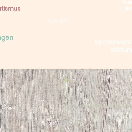
Aud
tismus
Wa
Poltern
ungen
Sprachvers
störu
www.branchenverzeichn
lstrippe