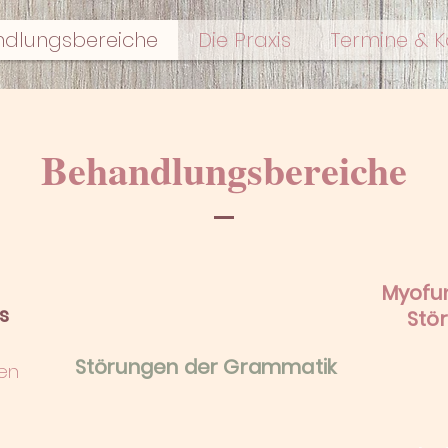
dlungsbereiche
Die Praxis
Termine & K
Behandlungsbereiche
Myofun
s
Stö
Störungen der Grammatik
en