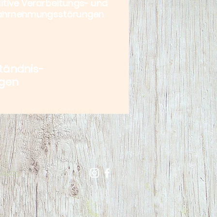
itive Verarbeitungs- und
hrnehmungsstörungen
tändnis-
ngen
Logopädie Sennestadt
is.org