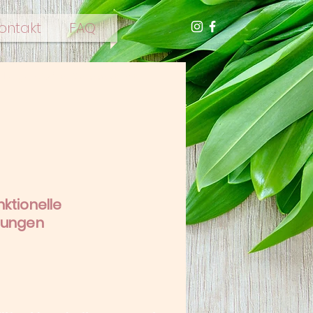
ontakt
FAQ
Logopädie Sennestadt
ktionelle
rungen