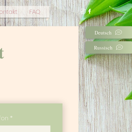
ontakt
FAQ
Deutsch
Logopädie Sennestadt
t
Russisch
fon