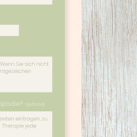
gopädie?
Optional